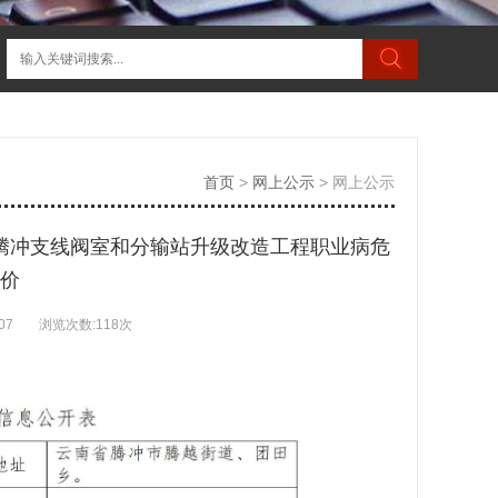
首页
>
网上公示
>
网上公示
腾冲支线阀室和分输站升级改造工程职业病危
价
07
浏览次数:
118次